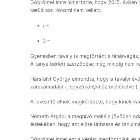
Döbröntei Imre ismertette, hogy 2015. évben
került sor. Kotorni nem kellett.
/ –
2 –
Gyenesben tavaly is megtörtént a hínárvágás,
A tanya bérleti szerződése még mindig nem r
Hársfalvi György elmondta, hogy a tavalyi évü
zárszámadást ( jegyzőkönyvhöz mellékelve ).
A levezető elnök megkérdezte, hogy kinek van
Németh Árpád: a meghívó mellé a jövőben oda l
érdekében, hogy azt előre láthassa és tanulm
Döbröntei Imre: ezt a kérést megfontoljuk és a