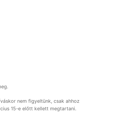
meg.
íváskor nem figyeltünk, csak ahhoz
us 15-e előtt kellett megtartani.