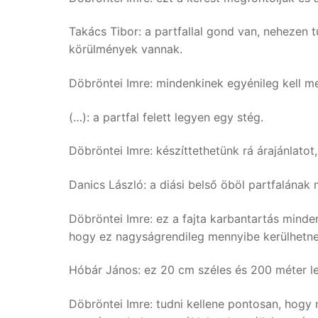
Takács Tibor: a partfallal gond van, nehezen t
körülmények vannak.
Döbröntei Imre: mindenkinek egyénileg kell me
(…): a partfal felett legyen egy stég.
Döbröntei Imre: készíttethetünk rá árajánlato
Danics László: a diási belső öböl partfalának
Döbröntei Imre: ez a fajta karbantartás minde
hogy ez nagyságrendileg mennyibe kerülhetne
Hóbár János: ez 20 cm széles és 200 méter len
Döbröntei Imre: tudni kellene pontosan, hogy 