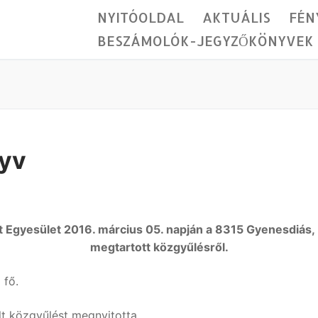
NYITÓOLDAL
AKTUÁLIS
FÉN
BESZÁMOLÓK-JEGYZŐKÖNYVEK
nyv
t Egyesület 2016. március 05. napján a 8315 Gyenesdiás, K
megtartott közgyűlésről.
Jegyzőkönyvek
k
 fő.
t közgyűlést megnyitotta.