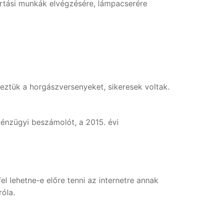
artási munkák elvégzésére, lámpacserére
eztük a horgászversenyeket, sikeresek voltak.
pénzügyi beszámolót, a 2015. évi
l lehetne-e előre tenni az internetre annak
óla.