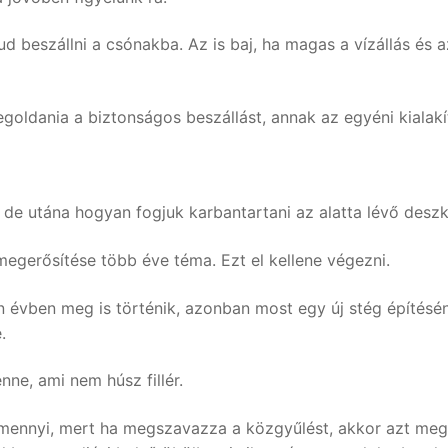
ud beszállni a csónakba. Az is baj, ha magas a vízállás és 
goldania a biztonságos beszállást, annak az egyéni kialakí
t, de utána hogyan fogjuk karbantartani az alatta lévő desz
 megerősítése több éve téma. Ezt el kellene végezni.
n évben meg is történik, azonban most egy új stég építésén
.
ne, ami nem húsz fillér.
mennyi, mert ha megszavazza a közgyűlést, akkor azt meg k