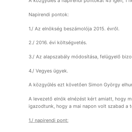
A közgyűlés a napirendi pontokat 45 igen, 1 n
Napirendi pontok:
1./ Az elnökség beszámolója 2015. évről.
2./ 2016. évi költségvetés.
3./ Az alapszabály módosítása, felügyelő bizo
4./ Vegyes ügyek.
A közgyűlés ezt követően Simon György elhun
A levezető elnök elnézést kért amiatt, hogy 
igazodtunk, hogy a mai napon volt szabad a te
1./ napirendi pont: