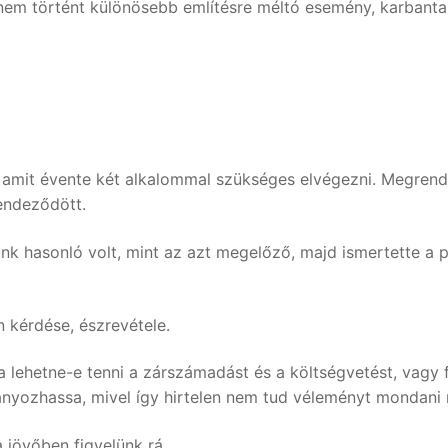
 nem történt különösebb említésre méltó esemény, karbant
 amit évente két alkalommal szükséges elvégezni. Megrend
endeződött.
nk hasonló volt, mint az azt megelőző, majd ismertette a 
 kérdése, észrevétele.
ehetne-e tenni a zárszámadást és a költségvetést, vagy fe
ányozhassa, mivel így hirtelen nem tud véleményt mondani r
 jövőben figyelünk rá.