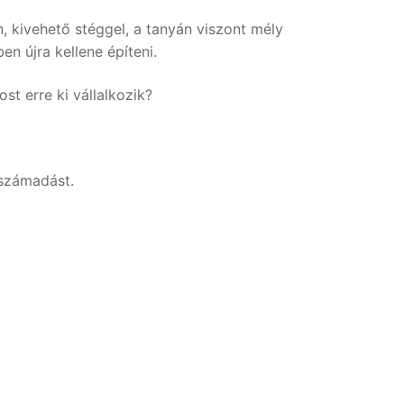
, kivehető stéggel, a tanyán viszont mély
en újra kellene építeni.
t erre ki vállalkozik?
rszámadást.