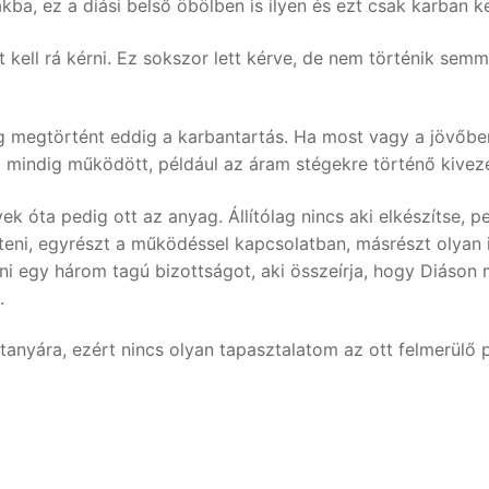
kba, ez a diási belső öbölben is ilyen és ezt csak karban kel
 kell rá kérni. Ez sokszor lett kérve, de nem történik semm
 megtörtént eddig a karbantartás. Ha most vagy a jövőben
em mindig működött, például az áram stégekre történő kivez
 óta pedig ott az anyag. Állítólag nincs aki elkészítse, ped
íteni, egyrészt a működéssel kapcsolatban, másrészt olya
ani egy három tagú bizottságot, aki összeírja, hogy Diáson 
.
 tanyára, ezért nincs olyan tapasztalatom az ott felmerül