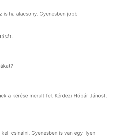
az is ha alacsony. Gyenesben jobb
tását.
kákat?
ek a kérése merült fel. Kérdezi Hóbár Jánost,
ell csinálni. Gyenesben is van egy ilyen