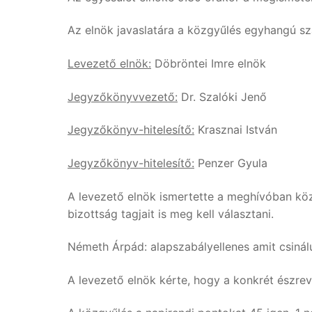
Az elnök javaslatára a közgyűlés egyhangú sza
Levezető elnök:
Döbröntei Imre elnök
Jegyzőkönyvvezető:
Dr. Szalóki Jenő
Jegyzőkönyv-hitelesítő:
Krasznai István
Jegyzőkönyv-hitelesítő:
Penzer Gyula
A levezető elnök ismertette a meghívóban köz
bizottság tagjait is meg kell választani.
Németh Árpád: alapszabályellenes amit csinál
A levezető elnök kérte, hogy a konkrét észre