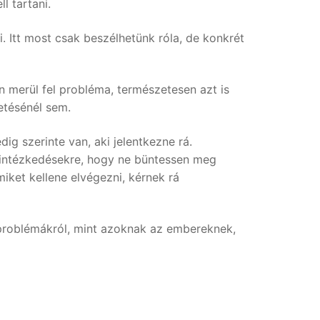
l tartani.
i. Itt most csak beszélhetünk róla, de konkrét
 merül fel probléma, természetesen azt is
etésénél sem.
ig szerinte van, aki jelentkezne rá.
n intézkedésekre, hogy ne büntessen meg
miket kellene elvégezni, kérnek rá
ő problémákról, mint azoknak az embereknek,