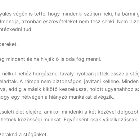
yűlés végén is tette, hogy mindenki szóljon neki, ha bárm
elmondja, azonban észrevételeket nem tesz senki. Nem bizo
ntézkedni tud.
bereket.
eg mindent és ha hívják ő is oda fog menni.
g nélkül nehéz horgászni. Tavaly nyolcan jöttek össze a s
feladták. A rámpa nem biztonságos, javítani kellene. Minden 
kva, addig a másik kikötő keszekusza, holott ugyanahhoz a
k, hogy egy hétvégén a hiányzó munkákat elvégzik.
sületi élet elejére, amikor mindenki a két kezével dolgozot
zhetnek közösségi munkát. Egyébként csak vállalkozásnak 
szerakná a stégünket.