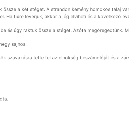
uk össze a két stéget. A strandon kemény homokos talaj van
el. Ha fixre leverjük, akkor a jég elviheti és a következő évb
zbe és úgy raktuk össze a stéget. Azóta megöregedtünk. Mos
megy sajnos.
ök szavazásra tette fel az elnökség beszámolóját és a zá
dta.