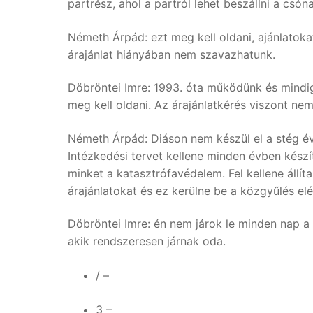
partrész, ahol a partról lehet beszállni a csóna
Németh Árpád: ezt meg kell oldani, ajánlatokat
árajánlat hiányában nem szavazhatunk.
Döbröntei Imre: 1993. óta működünk és mindig
meg kell oldani. Az árajánlatkérés viszont n
Németh Árpád: Diáson nem készül el a stég évek
Intézkedési tervet kellene minden évben kész
minket a katasztrófavédelem. Fel kellene állít
árajánlatokat és ez kerülne be a közgyűlés elé
Döbröntei Imre: én nem járok le minden nap a
akik rendszeresen járnak oda.
/ –
3 –