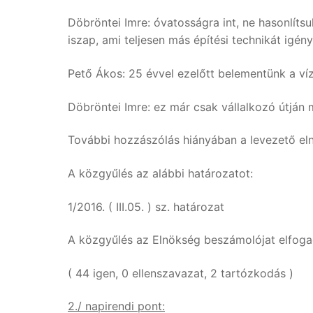
Döbröntei Imre: óvatosságra int, ne hasonlíts
iszap, ami teljesen más építési technikát igény
Pető Ákos: 25 évvel ezelőtt belementünk a ví
Döbröntei Imre: ez már csak vállalkozó útján 
További hozzászólás hiányában a levezető eln
A közgyűlés az alábbi határozatot:
1/2016. ( III.05. ) sz. határozat
A közgyűlés az Elnökség beszámolójat elfoga
( 44 igen, 0 ellenszavazat, 2 tartózkodás )
2./ napirendi pont: