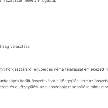
em szavazat mellett elfogadta.
ttság választása
yt horgásztársról egyperces néma felállással emlékezett 
munkanapra került összehívásra a közgyűlés, erre az összeh
rem és a közgyűlést az alapszabály módosítása miatt márci