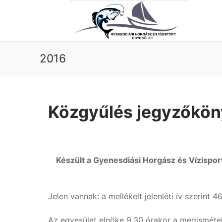
2016
Közgyűlés jegyzőkö
Nyitóoldal
Aktuális
Fényképek
Szabályzatok
Készült a Gyenesdiási Horgász és Vízispor
Beszámolók-
Elérhetősége
Jelen vannak: a mellékelt jelenléti ív szerint 46
Az egyesület elnöke 9.30 órakor a megismétel