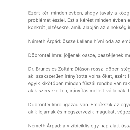
Ezért kéri minden évben, ahogy tavaly a közg
problémát észlel. Ezt a kérést minden évben 
konkrét jelzésekre, amik alapján az elnökség i
Németh Árpád: össze kellene hívni oda az em
Döbröntei Imre: jöjjenek össze, beszéljenek m
Dr. Bruncsics Zoltán: Diáson rossz időben sté
aki szakszerűen irányította volna őket, ezért 
egyik kikötőben minden fűszál rendbe van ra
akik szervezetten, irányítás mellett vállalná
Döbröntei Imre: igazad van. Emlékszik az egye
akik lejárnak és megszervezik magukat, vége
Németh Árpád: a vizibiciklis egy nap alatt ös