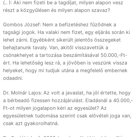
(.. ): Aki nem fizeti be a tagdíjat, milyen alapon vesz
részt a közgyűlésen és milyen alapon szavaz?
Gombos József: Nem a befizetéshez fűződnek a
tagsági jogok. Ha valaki nem fizet, egy eljárás során ki
lehet zárni. Egyébként sikerült jelentős összegeket
behajtanunk tavaly. Van, akitől visszavettük a
csónakhelyet a tartozása beszámításával 50.000,-Ft-
ért. Ha lehetőség lesz rá, a jövőben is veszünk vissza
helyeket, hogy mi tudjuk utána a megfelelő embernek
odaadni.
Dr. Molnár Lajos: Az volt a javaslat, ha jól értette, hogy
a bérbeadó fizessen hozzájárulást. Eladásnál a 40.000,-
Ft-ot milyen jogalapon kéri az egyesület? Az
egyesületnek tudomása szerint csak elővételi joga van,
csak azt gyakorolhatná.