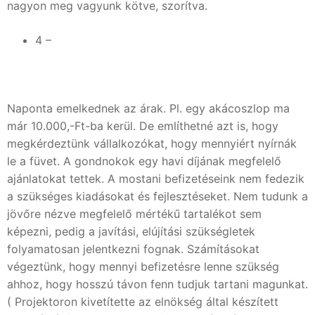
nagyon meg vagyunk kötve, szorítva.
4 –
Naponta emelkednek az árak. Pl. egy akácoszlop ma
már 10.000,-Ft-ba kerül. De említhetné azt is, hogy
megkérdeztünk vállalkozókat, hogy mennyiért nyírnák
le a füvet. A gondnokok egy havi díjának megfelelő
ajánlatokat tettek. A mostani befizetéseink nem fedezik
a szükséges kiadásokat és fejlesztéseket. Nem tudunk a
jövőre nézve megfelelő mértékű tartalékot sem
képezni, pedig a javítási, elújítási szükségletek
folyamatosan jelentkezni fognak. Számításokat
végeztünk, hogy mennyi befizetésre lenne szükség
ahhoz, hogy hosszú távon fenn tudjuk tartani magunkat.
( Projektoron kivetítette az elnökség által készített