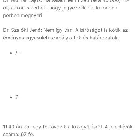
Dr. Molnár Lajos: Ha valaki nem fizeti be a 40.000,-Ft-
ot, akkor is kérheti, hogy jegyezzék be, különben
perben megnyeri.
Dr. Szalóki Jenő: Nem így van. A bíróságot is kötik az
érvényes egyesületi szabályzatok és határozatok.
/ –
7 –
11.40 órakor egy fő távozik a közgyűlésről. A jelenlévők
száma: 67 fő.