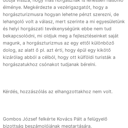
élménye. Megkérdezte a vezérigazgatót, hogy a
horgászturizmusra hogyan lehetne pénzt szerezni, de
lehangoló volt a válasz, mert szerinte a mi egyesületünk
és helyi horgászati tevékenységünk ebbe nem tud
bekapcsolódni, mi oldjuk meg a fejlesztéseinket saját
magunk, a horgászturizmus az egy ettől különböző
dolog, az alatt ő pl. azt érti, hogy épül egy kikötő
kizárólag abból a célból, hogy ott külföldi turisták a
horgászatukhoz csónakot tudjanak bérelni.
Kérdés, hozzászólás az elhangzottakhoz nem volt.
Gombos József felkérte Kovács Pált a felügyelő
bizottság beszámolójának megtartására.