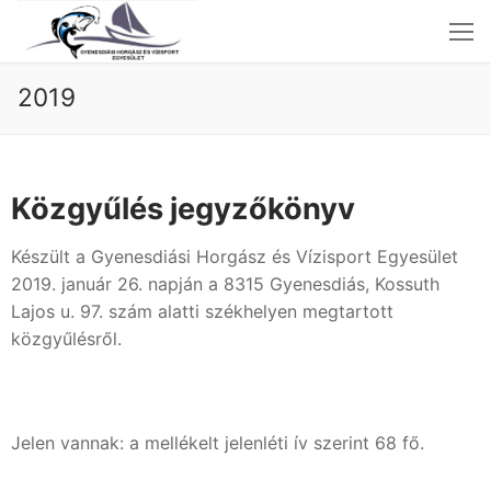
2019
Közgyűlés jegyzőkönyv
Nyitóoldal
Aktuális
Készült a Gyenesdiási Horgász és Vízisport Egyesület
2019. január 26. napján a 8315 Gyenesdiás, Kossuth
Fényképek
Lajos u. 97. szám alatti székhelyen megtartott
Szabályzatok
közgyűlésről.
Beszámolók-Jegyzőkönyvek
Elérhetőségek
Jelen vannak: a mellékelt jelenléti ív szerint 68 fő.