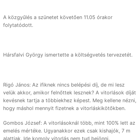
A közgyűlés a szünetet követően 11.05 órakor
folytatódott.
Hársfalvi György ismertette a költségvetés tervezetét.
Rigó János: Az ifiknek nincs belépési díj, de mi lesz
velük akkor, amikor felnőttek lesznek? A vitorlások díját
kevésnek tartja a többiekhez képest. Meg kellene nézni,
hogy máshol mennyit fizetnek a vitorláskikötőkben.
Gombos József: A vitorlásoknál több, mint 100% lett az
emelés mértéke. Ugyanakkor ezek csak kishajók, 7 m
alattiak. Ide komoly vitorlás nem tud bejönni.