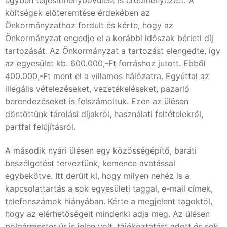
költségek előteremtése érdekében az
Önkormányzathoz fordult és kérte, hogy az
Önkormányzat engedje el a korábbi időszak bérleti díj
tartozását. Az Önkormányzat a tartozást elengedte, így
az egyesület kb. 600.000,-Ft forráshoz jutott. Ebből
400.000,-Ft ment el a villamos hálózatra. Egyúttal az
illegális vételezéseket, vezetékeléseket, pazarló
berendezéseket is felszámoltuk. Ezen az ülésen
döntöttünk tárolási díjakról, használati feltételekről,
partfal felújításról.
A második nyári ülésen egy közösségépítő, baráti
beszélgetést terveztünk, kemence avatással
egybekötve. Itt derült ki, hogy milyen nehéz is a
kapcsolattartás a sok egyesületi taggal, e-mail címek,
telefonszámok hiányában. Kérte a megjelent tagoktól,
hogy az elérhetőségeit mindenki adja meg. Az ülésen
polgármester úr is jelen volt, tájékoztatást adott és sok