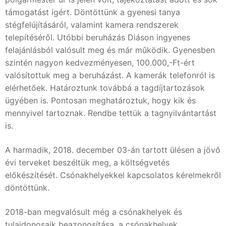
támogatást ígért. Döntöttünk a gyenesi tanya
stégfelújításáról, valamint kamera rendszerek
telepítéséről. Utóbbi beruházás Diáson ingyenes
felajánlásból valósult meg és már működik. Gyenesben
szintén nagyon kedvezményesen, 100.000,-Ft-ért
valósítottuk meg a beruházást. A kamerák telefonról is
elérhetőek. Határoztunk továbbá a tagdíjtartozások
ügyében is. Pontosan meghatároztuk, hogy kik és
mennyivel tartoznak. Rendbe tettük a tagnyilvántartást
is.
A harmadik, 2018. december 03-án tartott ülésen a jövő
évi terveket beszéltük meg, a költségvetés
előkészítését. Csónakhelyekkel kapcsolatos kérelmekről
döntöttünk.
2018-ban megvalósult még a csónakhelyek és
tulajdonosaik beazonosítása, a csónakhelyek