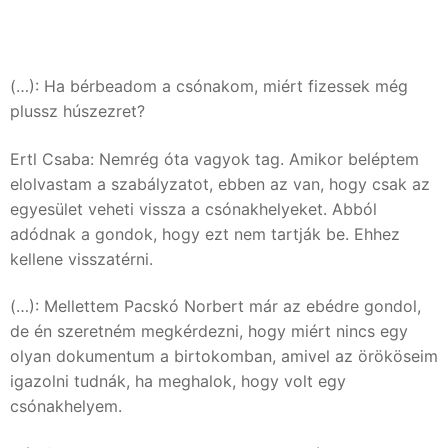
(…): Ha bérbeadom a csónakom, miért fizessek még
plussz húszezret?
Ertl Csaba: Nemrég óta vagyok tag. Amikor beléptem
elolvastam a szabályzatot, ebben az van, hogy csak az
egyesület veheti vissza a csónakhelyeket. Abból
adódnak a gondok, hogy ezt nem tartják be. Ehhez
kellene visszatérni.
(…): Mellettem Pacskó Norbert már az ebédre gondol,
de én szeretném megkérdezni, hogy miért nincs egy
olyan dokumentum a birtokomban, amivel az örököseim
igazolni tudnák, ha meghalok, hogy volt egy
csónakhelyem.