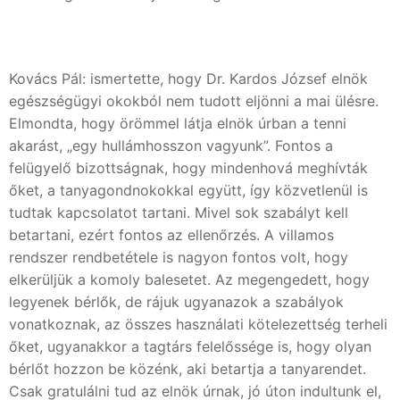
Kovács Pál: ismertette, hogy Dr. Kardos József elnök
egészségügyi okokból nem tudott eljönni a mai ülésre.
Elmondta, hogy örömmel látja elnök úrban a tenni
akarást, „egy hullámhosszon vagyunk”. Fontos a
felügyelő bizottságnak, hogy mindenhová meghívták
őket, a tanyagondnokokkal együtt, így közvetlenül is
tudtak kapcsolatot tartani. Mivel sok szabályt kell
betartani, ezért fontos az ellenőrzés. A villamos
rendszer rendbetétele is nagyon fontos volt, hogy
elkerüljük a komoly balesetet. Az megengedett, hogy
legyenek bérlők, de rájuk ugyanazok a szabályok
vonatkoznak, az összes használati kötelezettség terheli
őket, ugyanakkor a tagtárs felelőssége is, hogy olyan
bérlőt hozzon be közénk, aki betartja a tanyarendet.
Csak gratulálni tud az elnök úrnak, jó úton indultunk el,