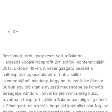
3 –
Beszámolt arról, hogy részt vett a Balatoni
Halgazdálkodási Nonprofit Zrt. siófoki konferenciáján
2018. október 19-én. A vezérigazgató beszélt a
haltelepítési tapasztalatokról ( pl. a süllők
szempontjából mindegy, hogy hol telepítik be őket, a
80%uk egy idő után a nyugati medencébe és Fonyód
térségébe vándorol, mivel keleten nincs elég küsz,
továbbá a telepített süllők a Balatonban alig-alig nőnek
). Elhangzott az a kérés, hogy aki kapitális halat fog, az
dobja vissza, hogy más horgásznak is lehessen hasonló