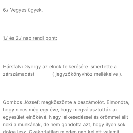
6./ Vegyes ügyek.
1./ és 2./ napirendi pont:
Hársfalvi György az elnök felkérésére ismertette a
zárszámadást ( jegyzőkönyvhöz mellékelve ).
Gombos József: megköszönte a beszámolót. Elmondta,
hogy nincs még egy éve, hogy megválasztották az
egyesület elnökévé. Nagy lelkesedéssel és örömmel állt
neki a munkának, de nem gondolta azt, hogy ilyen sok
dolga lesz. Gyakorlatilag minden nap kellett valamit