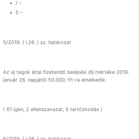
/ –
5 –
5/2019. ( I.26. ) sz. határozat
Az új tagok által fizetendő belépési díj mértéke 2019.
január 26. napjától 50.000,-Ft-ra emelkedik.
( 61 igen, 2 ellenszavazat, 5 tartózkodás )
6/2019. ( I.26. ) sz. határozat