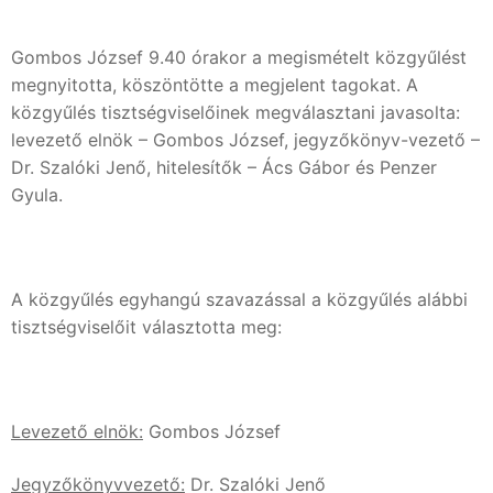
Gombos József 9.40 órakor a megismételt közgyűlést
megnyitotta, köszöntötte a megjelent tagokat. A
közgyűlés tisztségviselőinek megválasztani javasolta:
levezető elnök – Gombos József, jegyzőkönyv-vezető –
Dr. Szalóki Jenő, hitelesítők – Ács Gábor és Penzer
Gyula.
A közgyűlés egyhangú szavazással a közgyűlés alábbi
tisztségviselőit választotta meg:
Levezető elnök:
Gombos József
Jegyzőkönyvvezető:
Dr. Szalóki Jenő