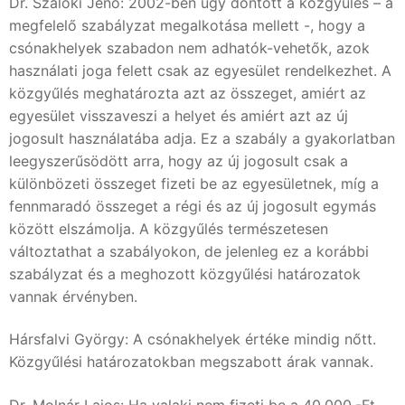
Dr. Szalóki Jenő: 2002-ben úgy döntött a közgyűlés – a
megfelelő szabályzat megalkotása mellett -, hogy a
csónakhelyek szabadon nem adhatók-vehetők, azok
használati joga felett csak az egyesület rendelkezhet. A
közgyűlés meghatározta azt az összeget, amiért az
egyesület visszaveszi a helyet és amiért azt az új
jogosult használatába adja. Ez a szabály a gyakorlatban
leegyszerűsödött arra, hogy az új jogosult csak a
különbözeti összeget fizeti be az egyesületnek, míg a
fennmaradó összeget a régi és az új jogosult egymás
között elszámolja. A közgyűlés természetesen
változtathat a szabályokon, de jelenleg ez a korábbi
szabályzat és a meghozott közgyűlési határozatok
vannak érvényben.
Hársfalvi György: A csónakhelyek értéke mindig nőtt.
Közgyűlési határozatokban megszabott árak vannak.