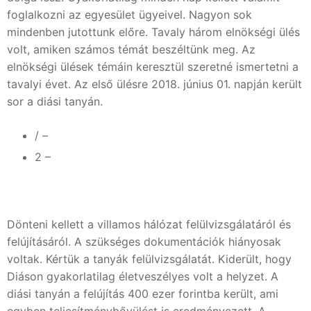
foglalkozni az egyesület ügyeivel. Nagyon sok
mindenben jutottunk előre. Tavaly három elnökségi ülés
volt, amiken számos témát beszéltünk meg. Az
elnökségi ülések témáin keresztül szeretné ismertetni a
tavalyi évet. Az első ülésre 2018. június 01. napján került
sor a diási tanyán.
/ –
2 –
Dönteni kellett a villamos hálózat felülvizsgálatáról és
felújításáról. A szükséges dokumentációk hiányosak
voltak. Kértük a tanyák felülvizsgálatát. Kiderült, hogy
Diáson gyakorlatilag életveszélyes volt a helyzet. A
diási tanyán a felújítás 400 ezer forintba került, ami
egyben teljesítménybővülést is eredményezett. A