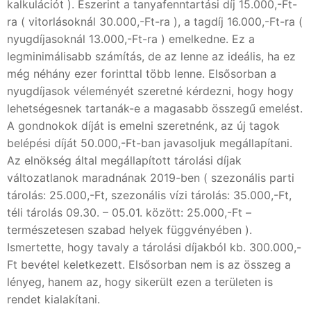
kalkulációt ). Eszerint a tanyafenntartási díj 15.000,-Ft-
ra ( vitorlásoknál 30.000,-Ft-ra ), a tagdíj 16.000,-Ft-ra (
nyugdíjasoknál 13.000,-Ft-ra ) emelkedne. Ez a
legminimálisabb számítás, de az lenne az ideális, ha ez
még néhány ezer forinttal több lenne. Elsősorban a
nyugdíjasok véleményét szeretné kérdezni, hogy hogy
lehetségesnek tartanák-e a magasabb összegű emelést.
A gondnokok díját is emelni szeretnénk, az új tagok
belépési díját 50.000,-Ft-ban javasoljuk megállapítani.
Az elnökség által megállapított tárolási díjak
változatlanok maradnának 2019-ben ( szezonális parti
tárolás: 25.000,-Ft, szezonális vízi tárolás: 35.000,-Ft,
téli tárolás 09.30. – 05.01. között: 25.000,-Ft –
természetesen szabad helyek függvényében ).
Ismertette, hogy tavaly a tárolási díjakból kb. 300.000,-
Ft bevétel keletkezett. Elsősorban nem is az összeg a
lényeg, hanem az, hogy sikerült ezen a területen is
rendet kialakítani.