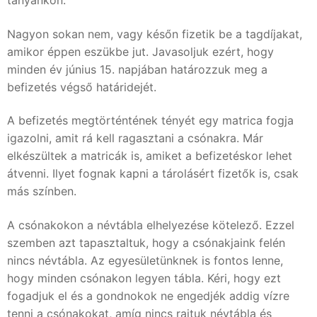
tanyánkon.
Nagyon sokan nem, vagy későn fizetik be a tagdíjakat,
amikor éppen eszükbe jut. Javasoljuk ezért, hogy
minden év június 15. napjában határozzuk meg a
befizetés végső határidejét.
A befizetés megtörténtének tényét egy matrica fogja
igazolni, amit rá kell ragasztani a csónakra. Már
elkészültek a matricák is, amiket a befizetéskor lehet
átvenni. Ilyet fognak kapni a tárolásért fizetők is, csak
más színben.
A csónakokon a névtábla elhelyezése kötelező. Ezzel
szemben azt tapasztaltuk, hogy a csónakjaink felén
nincs névtábla. Az egyesületünknek is fontos lenne,
hogy minden csónakon legyen tábla. Kéri, hogy ezt
fogadjuk el és a gondnokok ne engedjék addig vízre
tenni a csónakokat, amíg nincs rajtuk névtábla és