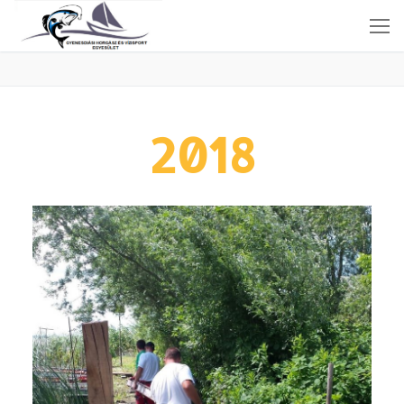
2018
Nyitóoldal
Aktuális
Fényképek
Szabályzatok
Beszámolók-Jegyzőkönyvek
Elérhetőségek