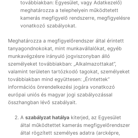
továbbiakban: Egyesület, vagy Adatkezelő)
meghatározza a telephelyein működtetett
kamerás megfigyelő rendszerre, megfigyelésre
vonatkozó szabályokat.
Meghatározza a megfigyelőrendszer által érintett
tanyagondnokokat, mint munkavállalókat, egyéb
munkavégzésre irányuló jogviszonyban álló
személyeket továbbiakban: „Alkalmazottakat”,
valamint területen tartózkodó tagokat, személyeket
továbbiakban mind együttesen: „Érintettek”
információs önrendelkezési jogára vonatkozó
európai uniós és magyar jogi szabályozással
összhangban lévő szabályait.
A
szabályzat hatálya
kiterjed, az Egyesület
által működtettet kamerás megfigyelőrendszer
által rögzített személyes adatra (arcképre,