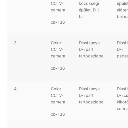
CCTV-
közösségi
épüle
camera
épület, D-i
előter
fal
bejár
xb-136
3
Color
Diási tanya
Diási
CCTV-
D-i part
D-i
camera
tartóoszlopa
parts
xb-136
4
Color
Diási tanya
Diási
CCTV-
D-i part
D-i c
camera
tartóoszlopa
kiköt
csón
xb-136