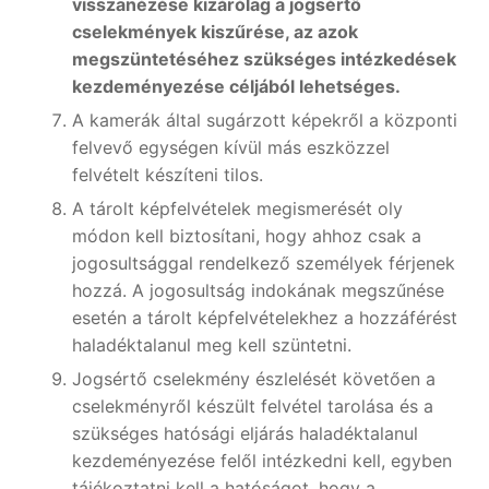
visszanézése kizárólag a jogsértő
cselekmények kiszűrése, az azok
megszüntetéséhez szükséges intézkedések
kezdeményezése céljából lehetséges.
A kamerák által sugárzott képekről a központi
felvevő egységen kívül más eszközzel
felvételt készíteni tilos.
A tárolt képfelvételek megismerését oly
módon kell biztosítani, hogy ahhoz csak a
jogosultsággal rendelkező személyek férjenek
hozzá. A jogosultság indokának megszűnése
esetén a tárolt képfelvételekhez a hozzáférést
haladéktalanul meg kell szüntetni.
Jogsértő cselekmény észlelését követően a
cselekményről készült felvétel tarolása és a
szükséges hatósági eljárás haladéktalanul
kezdeményezése felől intézkedni kell, egyben
tájékoztatni kell a hatóságot, hogy a