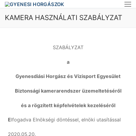
KAMERA HASZNÁLATI SZABÁLYZAT
SZABÁLYZAT
Nyitóoldal
Aktuális
a
Fényképek
Gyenesdiási Horgász és Vízisport Egyesület
Szabályzatok
Beszámolók-Jegyzőkönyvek
Biztonsági kamerarendszer üzemeltetéséről
Elérhetőségek
és a rögzített képfelvételek kezeléséről
E
lfogadva Elnökségi döntéssel, elnöki utasítással
2020.05.20.