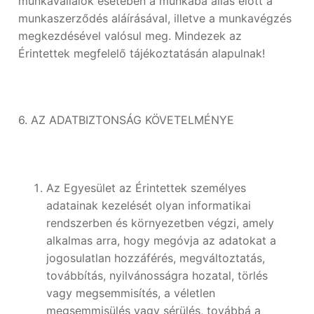
munkavállalók esetében a munkába állás előtt a
munkaszerződés aláírásával, illetve a munkavégzés
megkezdésével valósul meg. Mindezek az
Érintettek megfelelő tájékoztatásán alapulnak!
6. AZ ADATBIZTONSÁG KÖVETELMÉNYE
Az Egyesület az Érintettek személyes
adatainak kezelését olyan informatikai
rendszerben és környezetben végzi, amely
alkalmas arra, hogy megóvja az adatokat a
jogosulatlan hozzáférés, megváltoztatás,
továbbítás, nyilvánosságra hozatal, törlés
vagy megsemmisítés, a véletlen
megsemmisülés vagy sérülés, továbbá a