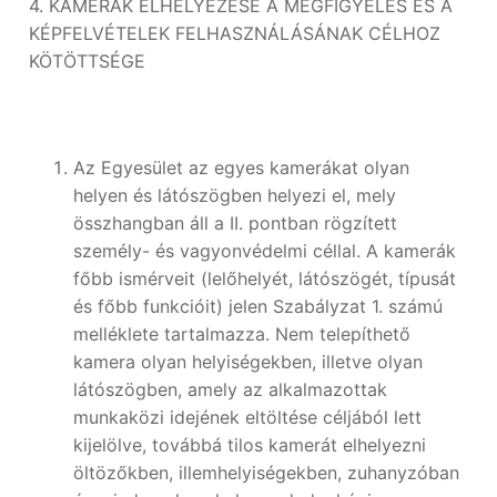
4. KAMERÁK ELHELYEZÉSE A MEGFIGYELÉS ÉS A
KÉPFELVÉTELEK FELHASZNÁLÁSÁNAK CÉLHOZ
KÖTÖTTSÉGE
Az Egyesület az egyes kamerákat olyan
helyen és látószögben helyezi el, mely
összhangban áll a II. pontban rögzített
személy- és vagyonvédelmi céllal. A kamerák
főbb ismérveit (lelőhelyét, látószögét, típusát
és főbb funkcióit) jelen Szabályzat 1. számú
melléklete tartalmazza. Nem telepíthető
kamera olyan helyiségekben, illetve olyan
látószögben, amely az alkalmazottak
munkaközi idejének eltöltése céljából lett
kijelölve, továbbá tilos kamerát elhelyezni
öltözőkben, illemhelyiségekben, zuhanyzóban