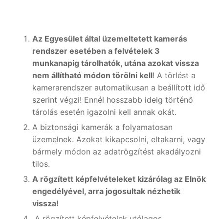
Az Egyesület által üzemeltetett kamerás
rendszer esetében a felvételek 3
munkanapig tárolhatók, utána azokat vissza
nem állítható módon törölni kell
! A törlést a
kamerarendszer automatikusan a beállított idő
szerint végzi! Ennél hosszabb ideig történő
tárolás esetén igazolni kell annak okát.
A biztonsági kamerák a folyamatosan
üzemelnek. Azokat kikapcsolni, eltakarni, vagy
bármely módon az adatrögzítést akadályozni
tilos.
A rögzített képfelvételeket kizárólag az Elnök
engedélyével, arra jogosultak nézhetik
vissza!
A rögzített képfelvételek utólagos