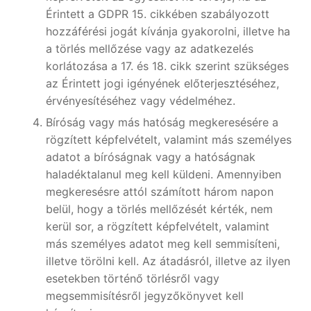
Érintett a GDPR 15. cikkében szabályozott
hozzáférési jogát kívánja gyakorolni, illetve ha
a törlés mellőzése vagy az adatkezelés
korlátozása a 17. és 18. cikk szerint szükséges
az Érintett jogi igényének előterjesztéséhez,
érvényesítéséhez vagy védelméhez.
Bíróság vagy más hatóság megkeresésére a
rögzített képfelvételt, valamint más személyes
adatot a bíróságnak vagy a hatóságnak
haladéktalanul meg kell küldeni. Amennyiben
megkeresésre attól számított három napon
belül, hogy a törlés mellőzését kérték, nem
kerül sor, a rögzített képfelvételt, valamint
más személyes adatot meg kell semmisíteni,
illetve törölni kell. Az átadásról, illetve az ilyen
esetekben történő törlésről vagy
megsemmisítésről jegyzőkönyvet kell