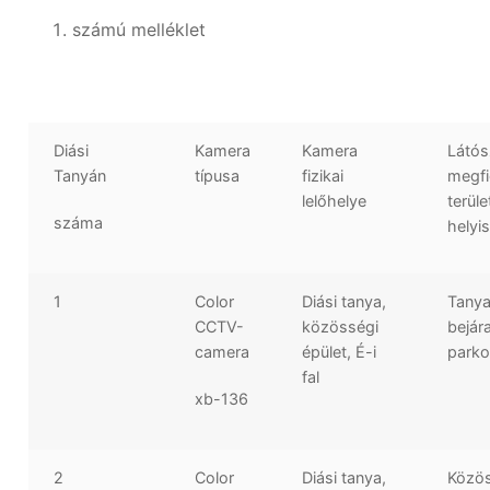
számú melléklet
Diási
Kamera
Kamera
Látós
Tanyán
típusa
fizikai
megfi
lelőhelye
terüle
száma
helyi
1
Color
Diási tanya,
Tany
CCTV-
közösségi
bejára
camera
épület, É-i
parko
fal
xb-136
2
Color
Diási tanya,
Közö