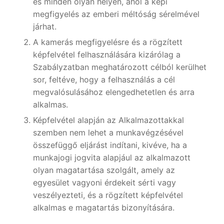
és minden olyan helyen, ahol a képi
megfigyelés az emberi méltóság sérelmével
járhat.
A kamerás megfigyelésre és a rögzített
képfelvétel felhasználására kizárólag a
Szabályzatban meghatározott célból kerülhet
sor, feltéve, hogy a felhasználás a cél
megvalósulásához elengedhetetlen és arra
alkalmas.
Képfelvétel alapján az Alkalmazottakkal
szemben nem lehet a munkavégzésével
összefüggő eljárást indítani, kivéve, ha a
munkajogi jogvita alapjául az alkalmazott
olyan magatartása szolgált, amely az
egyesület vagyoni érdekeit sérti vagy
veszélyezteti, és a rögzített képfelvétel
alkalmas e magatartás bizonyítására.