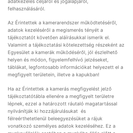
adatkezelés céljáról és jogalapjáról,
felhasználásáról.
Az Érintettek a kamerarendszer működtetéséről,
adatok kezeléséről a megismerés tényét a
tájékoztatót követően aláírásukkal ismerik el.
Valamint a tájékoztatási kötelezettség részeként az
Egyesület a kamerák működéséről, jól észlelhető
helyen és módon, figyelemfelhívó jelzéseket,
táblákat, legfontosabb információkat helyezett el a
megfigyelt területein, illetve a kapukban!
Ha az Érintettek a kamerás megfigyelést jelző
tájékoztatótábla ellenére a megfigyelt területre
lépnek, ezzel a határozott ráutaló magatartással
nyilvánítják ki hozzájárulásukat és
félreérthetetlenül beleegyezésüket a rájuk
vonatkozó személyes adatok kezeléséhez. Ez a