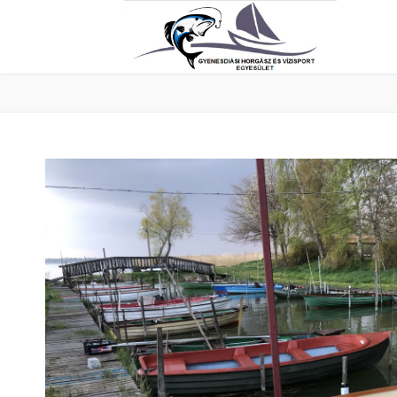
Nyitóoldal
Aktuális
Fényképek
Szabályzatok
Beszámolók-
Elérhetősége