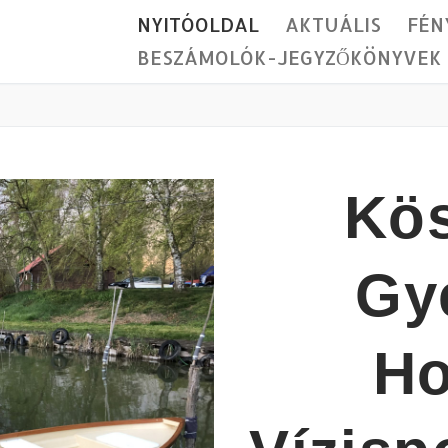
NYITÓOLDAL
AKTUÁLIS
FÉN
BESZÁMOLÓK-JEGYZŐKÖNYVEK
Kös
Gy
Ho
Jegyzőkönyvek
k