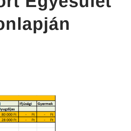
ort Egyesület
onlapján