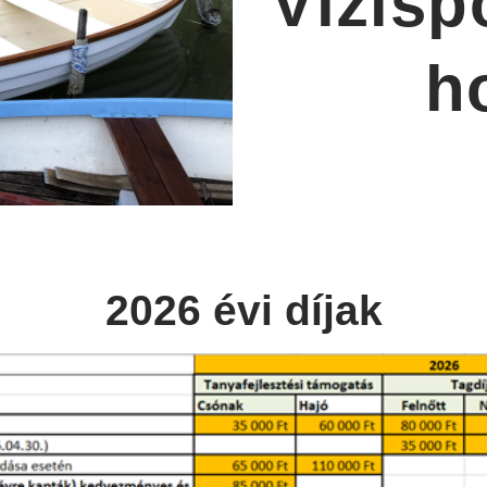
Vízisp
h
2026 évi díjak