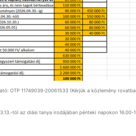
lható: OTP 11749039-20061533 (Kérjük a közlemény rovatban
3.13.-tól az diási tanya irodájában pénteki napokon 16.00-