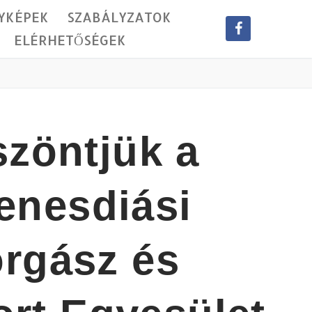
YKÉPEK
SZABÁLYZATOK
ELÉRHETŐSÉGEK
zöntjük a
enesdiási
rgász és