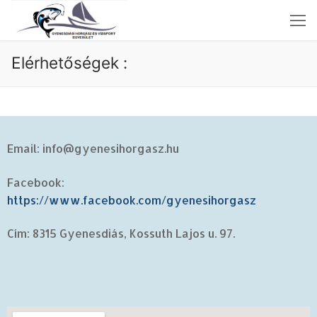
Elérhetőségek :
Nyitóoldal
Email: info@gyenesihorgasz.hu
Aktuális
Facebook:
Fényképek
https://www.facebook.com/gyenesihorgasz
Szabályzatok
Beszámolók-Jegyzőkönyvek
Cím: 8315 Gyenesdiás, Kossuth Lajos u. 97.
Elérhetőségek