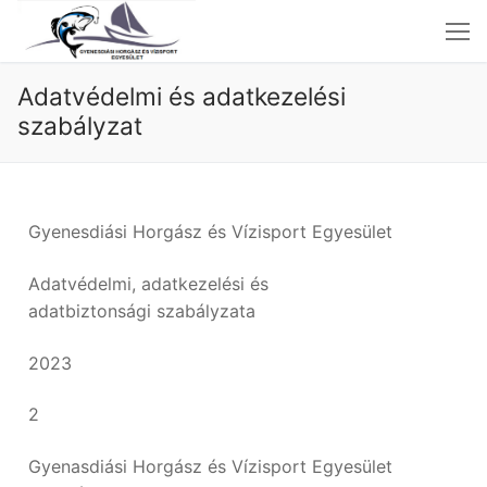
Adatvédelmi és adatkezelési
szabályzat
Nyitóoldal
Gyenesdiási Horgász és Vízisport Egyesület
Aktuális
Adatvédelmi, adatkezelési és
Fényképek
adatbiztonsági szabályzata
Szabályzatok
Beszámolók-Jegyzőkönyvek
2023
Elérhetőségek
2
Gyenasdiási Horgász és Vízisport Egyesület