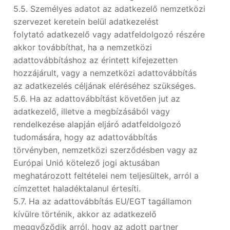
5.5. Személyes adatot az adatkezelő nemzetközi
szervezet keretein belül adatkezelést
folytató adatkezelő vagy adatfeldolgozó részére
akkor továbbíthat, ha a nemzetközi
adattovábbításhoz az érintett kifejezetten
hozzájárult, vagy a nemzetközi adattovábbítás
az adatkezelés céljának eléréséhez szükséges.
5.6. Ha az adattovábbítást követően jut az
adatkezelő, illetve a megbízásából vagy
rendelkezése alapján eljáró adatfeldolgozó
tudomására, hogy az adattovábbítás
törvényben, nemzetközi szerződésben vagy az
Európai Unió kötelező jogi aktusában
meghatározott feltételei nem teljesültek, arról a
címzettet haladéktalanul értesíti.
5.7. Ha az adattovábbítás EU/EGT tagállamon
kívülre történik, akkor az adatkezelő
meggyőződik arról, hogy az adott partner