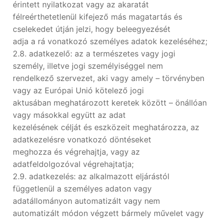
érintett nyilatkozat vagy az akaratát
félreérthetetlenül kifejező más magatartás és
cselekedet útján jelzi, hogy beleegyezését
adja a rá vonatkozó személyes adatok kezeléséhez;
2.8. adatkezelő: az a természetes vagy jogi
személy, illetve jogi személyiséggel nem
rendelkező szervezet, aki vagy amely – törvényben
vagy az Európai Unió kötelező jogi
aktusában meghatározott keretek között – önállóan
vagy másokkal együtt az adat
kezelésének célját és eszközeit meghatározza, az
adatkezelésre vonatkozó döntéseket
meghozza és végrehajtja, vagy az
adatfeldolgozóval végrehajtatja;
2.9. adatkezelés: az alkalmazott eljárástól
függetlenül a személyes adaton vagy
adatállományon automatizált vagy nem
automatizált módon végzett bármely művelet vagy