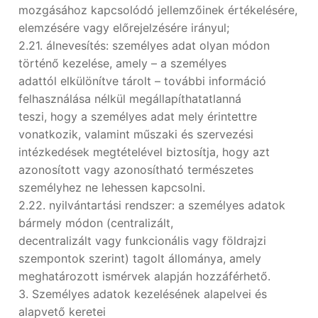
mozgásához kapcsolódó jellemzőinek értékelésére,
elemzésére vagy előrejelzésére irányul;
2.21. álnevesítés: személyes adat olyan módon
történő kezelése, amely – a személyes
adattól elkülönítve tárolt – további információ
felhasználása nélkül megállapíthatatlanná
teszi, hogy a személyes adat mely érintettre
vonatkozik, valamint műszaki és szervezési
intézkedések megtételével biztosítja, hogy azt
azonosított vagy azonosítható természetes
személyhez ne lehessen kapcsolni.
2.22. nyilvántartási rendszer: a személyes adatok
bármely módon (centralizált,
decentralizált vagy funkcionális vagy földrajzi
szempontok szerint) tagolt állománya, amely
meghatározott ismérvek alapján hozzáférhető.
3. Személyes adatok kezelésének alapelvei és
alapvető keretei