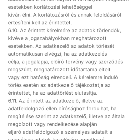
esetekben korlátozási lehetőséggel
kíván élni. A korlátozásról és annak feloldásáról
értesíteni kell az érintettet.
6.10. Az érintett kérelmére az adatok törlendők,
kivéve a jogszabályokban meghatározott
esetekben. Az adatkezelő az adatok törlését
automatikusan elvégzi, ha az adatkezelés
célja, a jogalapja, előíró törvény vagy szerződés
megszűnt, meghatározott időtartama eltelt
vagy ezt hatóság elrendeli. A kérelemre induló
törlés esetén az adatkezelő tájékoztatja az
érintettet, ha az adattörlést elutasítja.
6.11. Az érintett az adatkezelő, illetve az
adatfeldolgozó ellen bírósághoz fordulhat, ha
megítélése szerint az adatkezelő, illetve az általa
megbízott vagy rendelkezése alapján
eljáró adatfeldolgozó a személyes adatait a
személyes adatok kezelésére vonatkozó,