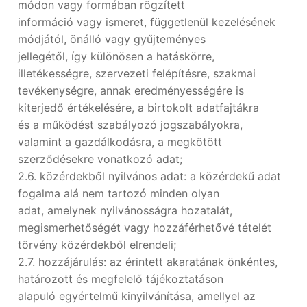
módon vagy formában rögzített
információ vagy ismeret, függetlenül kezelésének
módjától, önálló vagy gyűjteményes
jellegétől, így különösen a hatáskörre,
illetékességre, szervezeti felépítésre, szakmai
tevékenységre, annak eredményességére is
kiterjedő értékelésére, a birtokolt adatfajtákra
és a működést szabályozó jogszabályokra,
valamint a gazdálkodásra, a megkötött
szerződésekre vonatkozó adat;
2.6. közérdekből nyilvános adat: a közérdekű adat
fogalma alá nem tartozó minden olyan
adat, amelynek nyilvánosságra hozatalát,
megismerhetőségét vagy hozzáférhetővé tételét
törvény közérdekből elrendeli;
2.7. hozzájárulás: az érintett akaratának önkéntes,
határozott és megfelelő tájékoztatáson
alapuló egyértelmű kinyilvánítása, amellyel az